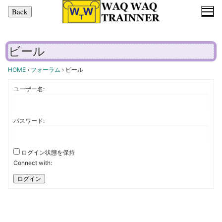
コ
ン
テ
ン
ビール
ツ
へ
HOME
›
フォーラム
›
ビール
ス
ユーザー名:
キ
ッ
プ
パスワード:
ログイン状態を保持
Connect with:
ログイン