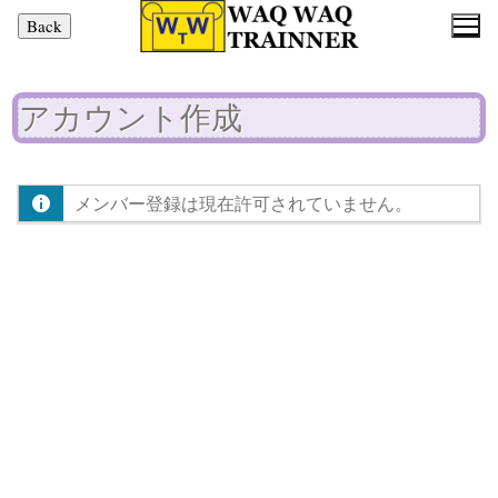
コ
ン
テ
ン
アカウント作成
ツ
へ
ス
メンバー登録は現在許可されていません。
キ
ッ
プ