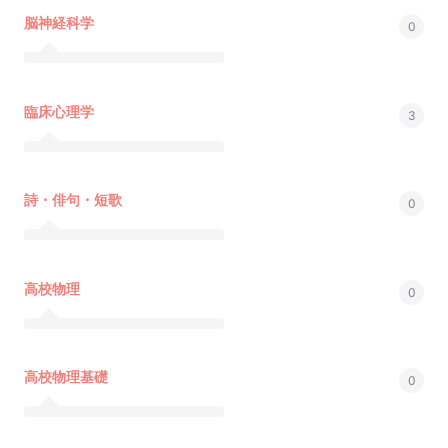
脳神経科学
0
臨床心理学
3
詩・俳句・短歌
0
高校物理
0
高校物理基礎
0