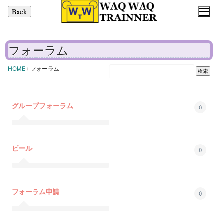
コ
ン
テ
ン
フォーラム
ツ
へ
HOME
›
フォーラム
ス
キ
ッ
グループフォーラム
0
プ
ビール
0
フォーラム申請
0