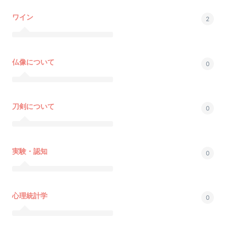
ワイン
2
仏像について
0
刀剣について
0
実験・認知
0
心理統計学
0