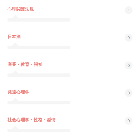
心理関連法規
1
日本酒
0
産業・教育・福祉
0
発達心理学
0
社会心理学・性格・感情
0