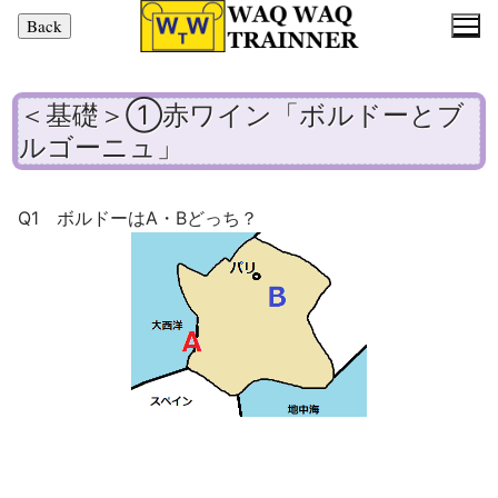
コ
ン
テ
ン
＜基礎＞①赤ワイン「ボルドーとブ
ツ
ルゴーニュ」
へ
ス
キ
Q1 ボルドーはA・Bどっち？
ッ
プ