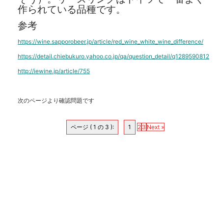
作られている品種です。
参考
https://wine.sapporobeer.jp/article/red_wine_white_wine_difference/
https://detail.chiebukuro.yahoo.co.jp/qa/question_detail/q1289590812
http://iewine.jp/article/755
次のページより確認問題です
ページ ( 1 の 3 ):
1
2
3
Next »