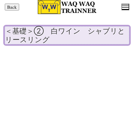
コ
ン
テ
ン
＜基礎＞② 白ワイン シャブリと
ツ
リースリング
へ
ス
キ
ッ
プ