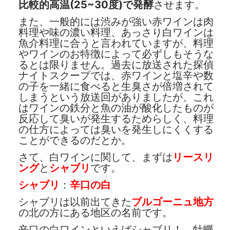
比較的高温(25~30度)で発酵
させます。
また、一般的には渋みが強い赤ワインは肉
料理や味の濃い料理、あっさり白ワインは
魚介料理に合うと言われていますが、料理
やワインのお特徴によって必ずしもそうな
るとは限りません。過去に放送された探偵
ナイトスクープでは、赤ワインと塩辛や数
の子を一緒に食べると生臭さが倍増されて
しまうという放送回がありましたが、これ
はワインの鉄分と魚の油が酸化したものが
反応して臭いが発生するためらしく、料理
の仕方によっては臭いを発生しにくくする
ことができるのだとか。
さて、白ワインに関して、まずは
リースリ
ング
と
シャブリ
です。
シャブリ
：
辛口の白
シャブリは以前出てきた
ブルゴーニュ地方
の北の方にある地区の名前です。
辛口の白ワインといえばシャブリ！ 牡蠣