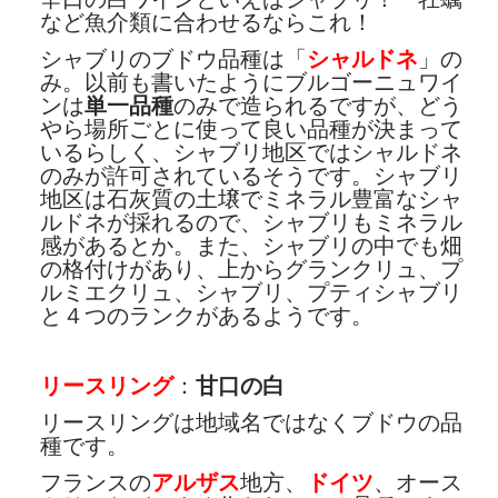
など魚介類に合わせるならこれ！
シャブリのブドウ品種は「
シャルドネ
」の
み。以前も書いたようにブルゴーニュワイ
ンは
単一品種
のみで造られるですが、どう
やら場所ごとに使って良い品種が決まって
いるらしく、シャブリ地区ではシャルドネ
のみが許可されているそうです。シャブリ
地区は石灰質の土壌でミネラル豊富なシャ
ルドネが採れるので、シャブリもミネラル
感があるとか。また、シャブリの中でも畑
の格付けがあり、上からグランクリュ、プ
ルミエクリュ、シャブリ、プティシャブリ
と４つのランクがあるようです。
リースリング
：
甘口の白
リースリングは地域名ではなくブドウの品
種です。
フランスの
アルザス
地方、
ドイツ
、オース