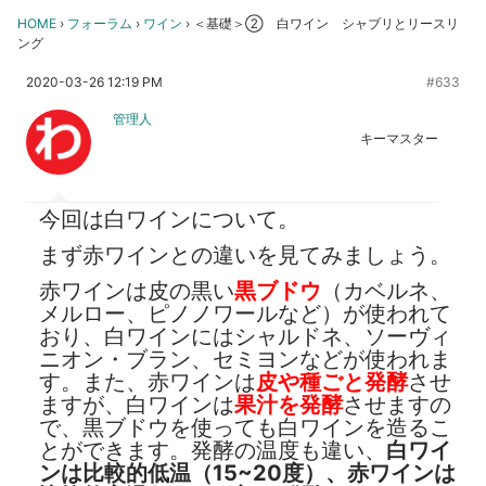
HOME
›
フォーラム
›
ワイン
›
＜基礎＞② 白ワイン シャブリとリースリ
ング
2020-03-26 12:19 PM
#633
管理人
キーマスター
今回は白ワインについて。
まず赤ワインとの違いを見てみましょう。
赤ワインは皮の黒い
黒ブドウ
（カベルネ、
メルロー、ピノノワールなど）が使われて
おり、白ワインにはシャルドネ、ソーヴィ
ニオン・ブラン、セミヨンなどが使われま
す。また、赤ワインは
皮や種ごと発酵
させ
ますが、白ワインは
果汁を発酵
させますの
で、黒ブドウを使っても白ワインを造るこ
とができます。発酵の温度も違い、
白ワイ
ンは比較的低温（15~20度）、赤ワインは